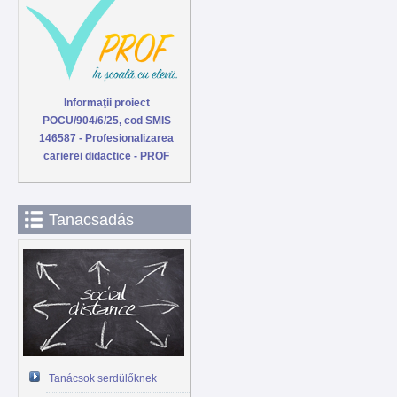
Informaţii proiect
POCU/904/6/25, cod SMIS
146587 - Profesionalizarea
carierei didactice - PROF
Tanacsadás
Tanácsok serdülőknek