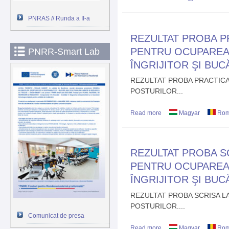
OCUPAREA POSTURILO
PNRAS // Runda a II-a
REZULTAT PROBA P
PENTRU OCUPAREA
PNRR-Smart Lab
ÎNGRIJITOR ŞI BUC
REZULTAT PROBA PRACTIC
POSTURILOR...
Read more
about REZULTAT PRO
Magyar
Rom
POSTURILOR DE ÎNGRI
REZULTAT PROBA S
PENTRU OCUPAREA
ÎNGRIJITOR ŞI BUC
REZULTAT PROBA SCRISA 
POSTURILOR....
Comunicat de presa
Read more
about REZULTAT PRO
Magyar
Rom