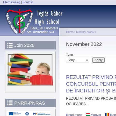
Elérhetőség
|
Főoldal
Sk
Main menu
ma
co
Home
›
Monthly archive
You are here
November 2022
Join 2026
Type
REZULTAT PRIVIND 
CONCURSUL PENTR
DE ÎNGRIJITOR ŞI 
REZULTAT PRIVIND PROBA 
PNRR-PNRAS
OCUPAREA...
Read more
about REZULTAT PRI
Magyar
Rom