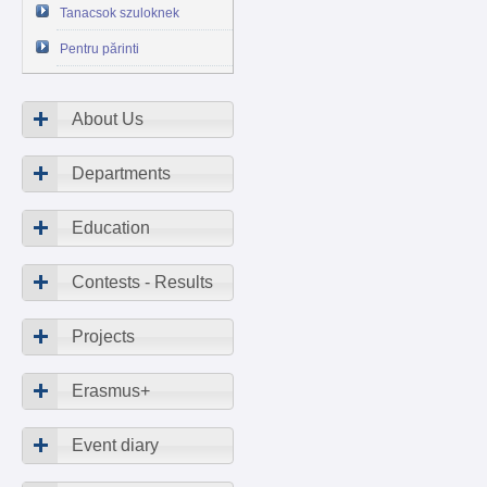
Tanacsok szuloknek
Pentru părinti
About Us
Departments
Education
Contests - Results
Projects
Erasmus+
Event diary