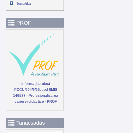
Tematika
PROF
Informaţii proiect
POCU/904/6/25, cod SMIS
146587 - Profesionalizarea
carierei didactice - PROF
Tanacsadás