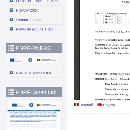
LEGEA nr. 198/4 iulie 2023
ROFUIP 2024
Statutul elevului
Planul de actiune al scolii
PNRR-PNRAS
PNRAS // Runda a II-a
PNRR-Smart Lab
Română
English