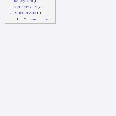
January 2020
(1)
September 2019
(2)
December 2018
(1)
Pages
1
2
next ›
last »