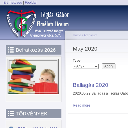
Elérhetőség
|
Főoldal
Sk
Main menu
ma
co
Home
›
Archívum
You are here
May 2020
Beíratkozás 2026
Type
Ballagás 2020
2020.05.29 Ballagás a Téglás Gáb
Read more
about Ballagás 2020
TÖRVÉNYEK