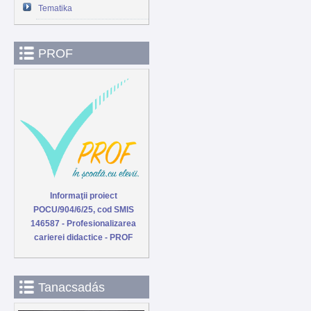
Tematika
PROF
Informaţii proiect
POCU/904/6/25, cod SMIS
146587 - Profesionalizarea
carierei didactice - PROF
Tanacsadás