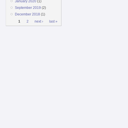
January 2020
(1)
September 2019
(2)
December 2018
(1)
Pages
1
2
next ›
last »