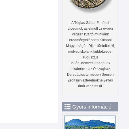
A Téglás Gábor Elméleti
Líceumot, az elmúlt tíz évben
végzett kitartó munkánk
eredményeképpen Külhoni
Magyarságért Díjjal tüntették ki,
melyet iskolánk küldöttsége,
augusztus
19-én, nemzeti ünnepünk
alkalmával az Országház
Delegációs termében Semjén
Zsolt miniszterelnökhelyettes
úrtól vehetett át.
Gyors információ