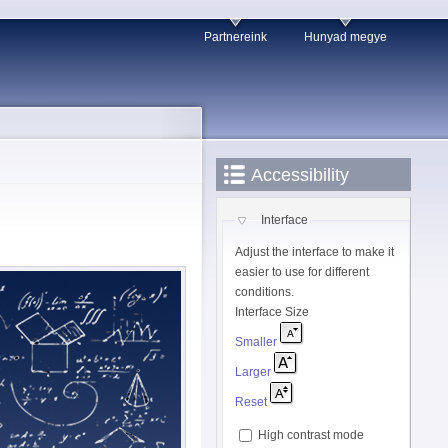
Partnereink
Hunyad megye
Accessibility
Interface
Adjust the interface to make it
easier to use for different
conditions.
Interface Size
Smaller
Larger
Reset
High contrast mode