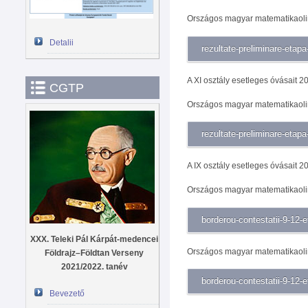
Országos magyar matematikaolim
Detalii
rezultate-preliminare-etapa
A XI osztály esetleges óvásait 2
CGTP
Országos magyar matematikaolim
rezultate-preliminare-etapa
A IX osztály esetleges óvásait 2
Országos magyar matematikaolim
borderou-contestatii-9-12-e
XXX. Teleki Pál Kárpát-medencei
Országos magyar matematikaolim
Földrajz–Földtan Verseny
2021/2022. tanév
borderou-contestatii-9-12-e
Bevezető