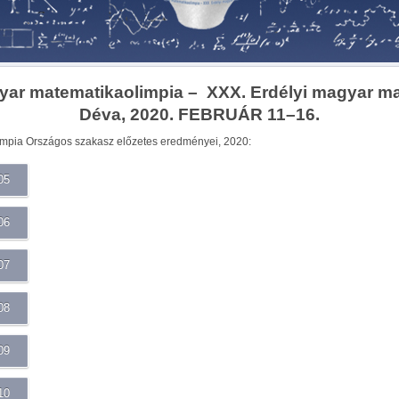
gyar matematikaolimpia –
XXX. Erdélyi magyar m
Déva, 2020. FEBRUÁR 11–16.
mpia Országos szakasz előzetes eredményei, 2020:
05
06
07
08
09
10