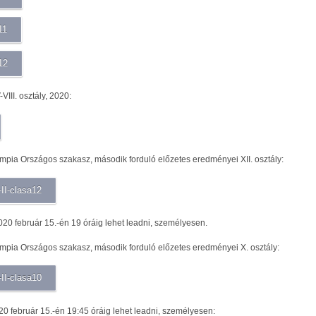
11
12
-VIII. osztály, 2020:
pia Országos szakasz, második forduló előzetes eredményei XII. osztály:
-II-clasa12
2020 február 15.-én 19 óráig lehet leadni, személyesen.
pia Országos szakasz, második forduló előzetes eredményei X. osztály:
-II-clasa10
20 február 15.-én 19:45 óráig lehet leadni, személyesen: