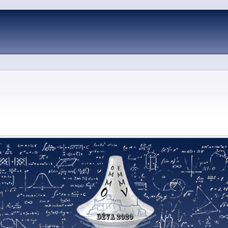
Skip to
main
content
k
atsApp
Pinterest