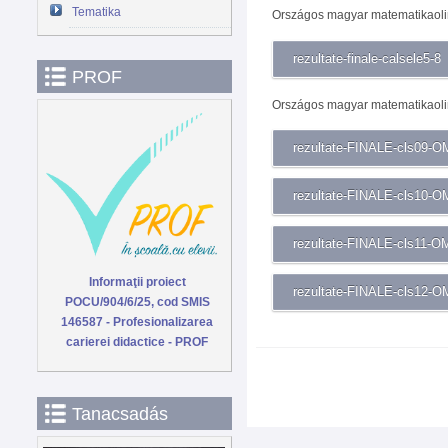
Tematika
Országos magyar matematikaolim
rezultate-finale-calsele5-8
PROF
Országos magyar matematikaolim
rezultate-FINALE-cls09-
rezultate-FINALE-cls10-
rezultate-FINALE-cls11-
Informaţii proiect
rezultate-FINALE-cls12-
POCU/904/6/25, cod SMIS
146587 - Profesionalizarea
carierei didactice - PROF
Tanacsadás