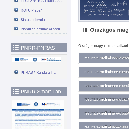
LEGEA nr. 198/4 iulie 2023
ROFUIP 2024
Statutul elevului
III. Országos ma
Planul de actiune al scolii
Országos magyar matematikaoli
PNRR-PNRAS
rezultate-preliminare-clasa
rezultate-preliminare-clasa
PNRAS // Runda a II-a
rezultate-preliminare-clasa
PNRR-Smart Lab
rezultate-preliminare-clasa
rezultate-preliminare-clasa
rezultate-preliminare-clasa