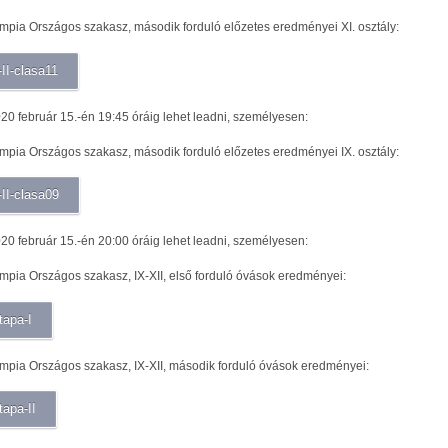
pia Országos szakasz, második forduló előzetes eredményei XI. osztály:
-II-clasa11
020 február 15.-én 19:45 óráig lehet leadni, személyesen:
pia Országos szakasz, második forduló előzetes eredményei IX. osztály:
-II-clasa09
020 február 15.-én 20:00 óráig lehet leadni, személyesen:
pia Országos szakasz, IX-XII, első forduló óvások eredményei:
tapa-I
pia Országos szakasz, IX-XII, második forduló óvások eredményei:
tapa-II