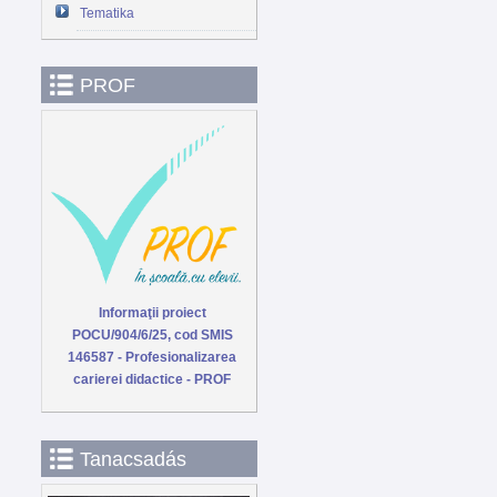
Tematika
PROF
Informaţii proiect
POCU/904/6/25, cod SMIS
146587 - Profesionalizarea
carierei didactice - PROF
Tanacsadás