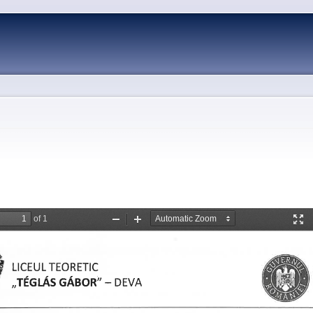
Skip to
main
content
k
atsApp
Pinterest