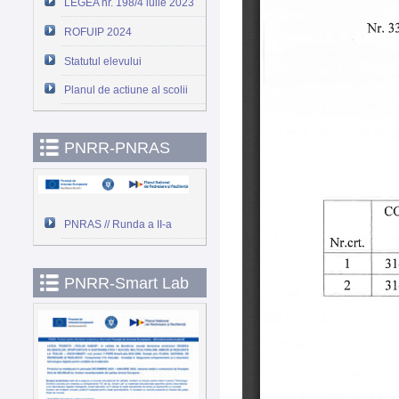
LEGEA nr. 198/4 iulie 2023
ROFUIP 2024
Statutul elevului
Planul de actiune al scolii
PNRR-PNRAS
PNRAS // Runda a II-a
PNRR-Smart Lab