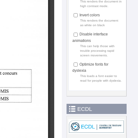
This renders the document in
high contrast mode.
Invert colors
This renders the document
as white on black
Disable interface
animations
This can help those with
trouble processing rapid
screen movements.
Optimize fonts for
dyslexia
This loads a font easier to
read for people with dyslexia.
ECDL