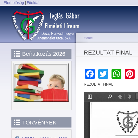
Elérhetőség
|
Főoldal
Main menu
Home
You are here
REZULTAT FINAL
Beíratkozás 2026
Faceboo
Twitter
Wh
REZULTAT FINAL:
TÖRVÉNYEK