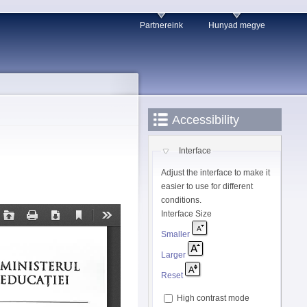
Partnereink
Hunyad megye
Accessibility
Interface
Adjust the interface to make it
easier to use for different
conditions.
Interface Size
Smaller
Larger
Reset
High contrast mode