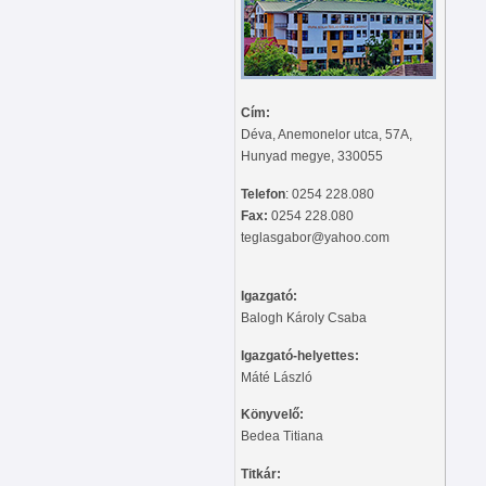
Cím:
Déva, Anemonelor utca, 57A,
Hunyad megye, 330055
Telefon
: 0254 228.080
Fax:
0254 228.080
teglasgabor@yahoo.com
Igazgató:
Balogh Károly Csaba
Igazgató-helyettes:
Máté László
Könyvelő:
Bedea Titiana
Titkár: