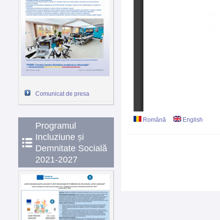
Comunicat de presa
Română
English
Programul
Incluziune și
Demnitate Socială
2021-2027