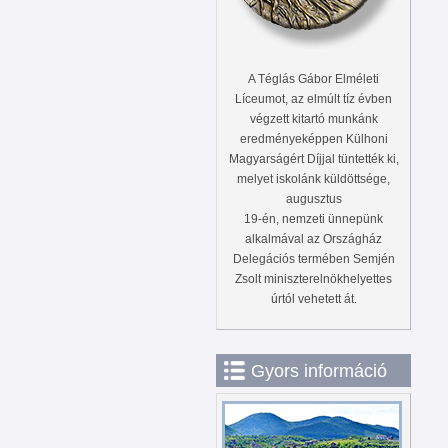
A Téglás Gábor Elméleti
Líceumot, az elmúlt tíz évben
végzett kitartó munkánk
eredményeképpen Külhoni
Magyarságért Díjjal tüntették ki,
melyet iskolánk küldöttsége,
augusztus
19-én, nemzeti ünnepünk
alkalmával az Országház
Delegációs termében Semjén
Zsolt miniszterelnökhelyettes
úrtól vehetett át.
Gyors információ