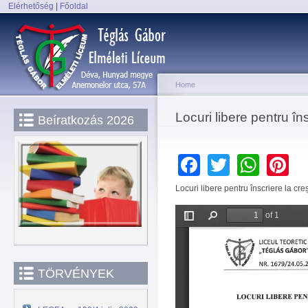
Elérhetőség
|
Főoldal
Sk
Main menu
ma
co
Home
You are here
Locuri libere pentru îns
Beíratkozás 2026
Facebook
Twitter
Wha
P
Locuri libere pentru înscriere la cre
TÖRVÉNYEK