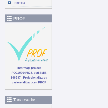
Tematika
PROF
Informaţii proiect
POCU/904/6/25, cod SMIS
146587 - Profesionalizarea
carierei didactice - PROF
Tanacsadás