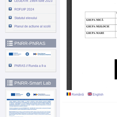
LEGEA nr. 198/4 iulie 2023
ROFUIP 2024
Statutul elevului
Planul de actiune al scolii
PNRR-PNRAS
PNRAS // Runda a II-a
PNRR-Smart Lab
Română
English