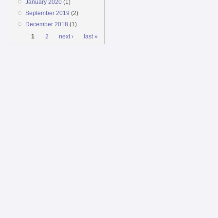
January 2020
(1)
September 2019
(2)
December 2018
(1)
Pages
1
2
next ›
last »