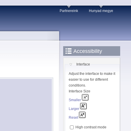
Partnereink
Hunyad megye
Accessibility
Interface
Adjust the interface to make it
easier to use for different
conditions.
Interface Size
Smaller
Larger
Reset
High contrast mode