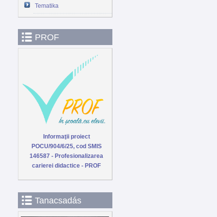
Tematika
PROF
Informaţii proiect
POCU/904/6/25, cod SMIS
146587 - Profesionalizarea
carierei didactice - PROF
Tanacsadás