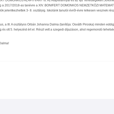
ERT DOMONKOS ALAPÍTVÁNY is. Az Alapítvánnyal és az Ifjú Tehetségekért Jövőnk
meg a 2017/2018-as tanévre a XIV. BONIFERT DOMONKOS NEMZETKÖZI MATEMAT
lók jelentkezhettek 3- 8. osztályig. Iskolánk tanulói évről-évre lelkesen vesznek ré
s, a III. A osztályos Orbán Johanna Dalma (tanítója: Osváth Piroska) minden eddigi 
és ott 5. helyezést ért el. Részt vett a szegedi díjazáson, ahol regemondó tehetség
Dalma!