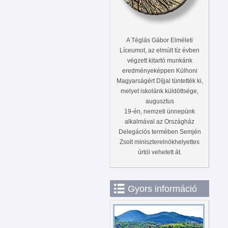
A Téglás Gábor Elméleti
Líceumot, az elmúlt tíz évben
végzett kitartó munkánk
eredményeképpen Külhoni
Magyarságért Díjjal tüntették ki,
melyet iskolánk küldöttsége,
augusztus
19-én, nemzeti ünnepünk
alkalmával az Országház
Delegációs termében Semjén
Zsolt miniszterelnökhelyettes
úrtól vehetett át.
Gyors információ