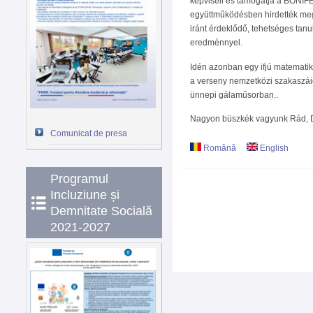
képviseli és támogatja a BONIF
együttműködésben hirdették 
iránt érdeklődő, tehetséges tanu
eredménnyel.
Idén azonban egy ifjú matematiku
a verseny nemzetközi szakaszáig 
ünnepi gálaműsorban..
Nagyon büszkék vagyunk Rád, 
Comunicat de presa
Română
English
Programul
Incluziune și
Demnitate Socială
2021-2027