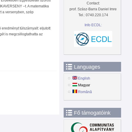
 Érdekében Egyesülettel szoros
Contact:
IKAVERSENY –t. A matematika
prof. Szász-Barra Daniel Imre
szt a versenyben, szép
Tel.: 0740.220.174
Info ECDL:
eredményt túlszárnyalt: eljutott
ét is megcsillogtathatta az
Languages
English
Magyar
Română
Fő támogatóink