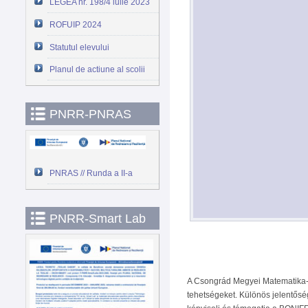
LEGEA nr. 198/4 iulie 2023
ROFUIP 2024
Statutul elevului
Planul de actiune al scolii
PNRR-PNRAS
PNRAS // Runda a II-a
PNRR-Smart Lab
A Csongrád Megyei Matematika-,
tehetségeket. Különös jelentősé