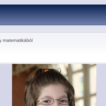
Skip to
main
content
y matematikából
k
atsApp
Pinterest