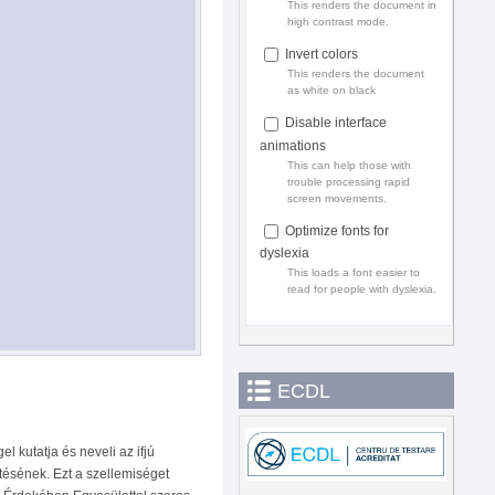
This renders the document in
high contrast mode.
Invert colors
This renders the document
as white on black
Disable interface
animations
This can help those with
trouble processing rapid
screen movements.
Optimize fonts for
dyslexia
This loads a font easier to
read for people with dyslexia.
ECDL
kutatja és neveli az ifjú
tésének. Ezt a szellemiséget