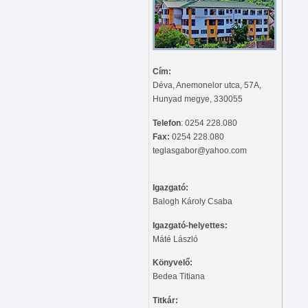
Cím:
Déva, Anemonelor utca, 57A,
Hunyad megye, 330055
Telefon
: 0254 228.080
Fax:
0254 228.080
teglasgabor@yahoo.com
Igazgató:
Balogh Károly Csaba
Igazgató-helyettes:
Máté László
Könyvelő:
Bedea Titiana
Titkár: