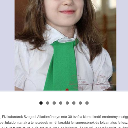
 Fizikatanárok Szegedi Alkotóműhelye már 30 év óta kiemelkedő eredményességgel 
get tulajdonítanak a tehetségek minél korábbi felismerésének és folyamatos fejlesz