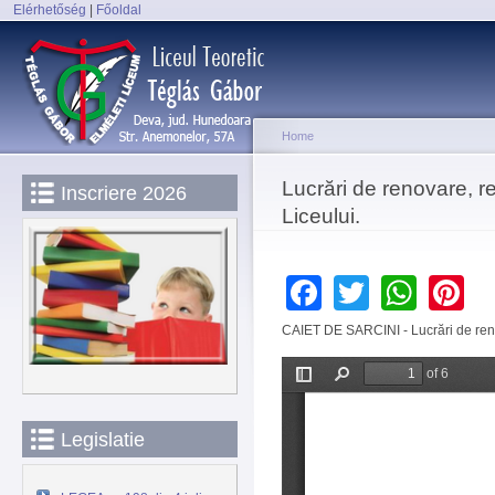
Elérhetőség
|
Főoldal
Sk
Main menu
ma
co
Home
You are here
Lucrări de renovare, rep
Inscriere 2026
Liceului.
Facebook
Twitter
Wha
P
CAIET DE SARCINI - Lucrări de renova
Legislatie