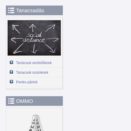
Tanacsadás
Tanácsok serdülőknek
Tanacsok szuloknek
Pentru părinti
OMMO