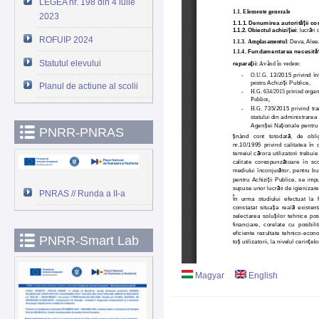
LEGEA nr. 198 din 4 iulie
2023
ROFUIP 2024
Statutul elevului
Planul de actiune al scolii
PNRR-PNRAS
PNRAS // Runda a II-a
PNRR-Smart Lab
Magyar
English