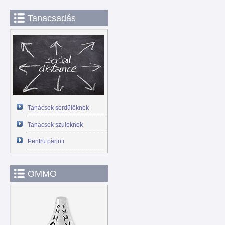
Tanacsadás
Tanácsok serdülőknek
Tanacsok szuloknek
Pentru părinti
OMMO