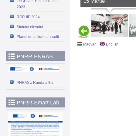
15 Martie
LEGEA nr. 198 din 4 iulie
2023
ROFUIP 2024
Statutul elevului
Planul de actiune al scolii
Magyar
English
PNRR-PNRAS
PNRAS // Runda a II-a
PNRR-Smart Lab