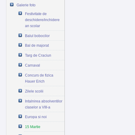
Galerie foto
Festivitate de
deschidere/inchidere
an scolar
Balul bobocilor
Bal de majorat
Targ de Craciun
Carnaval
Concurs de fizica
Hauer Erich
Zilele scolii
Intalnirea absolventilor
claselor a VIII-a
Europa si noi
15 Martie