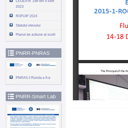
LEGEA nr. 198 din 4 iulie
2023
ROFUIP 2024
Statutul elevului
Planul de actiune al scolii
PNRR-PNRAS
PNRAS // Runda a II-a
PNRR-Smart Lab