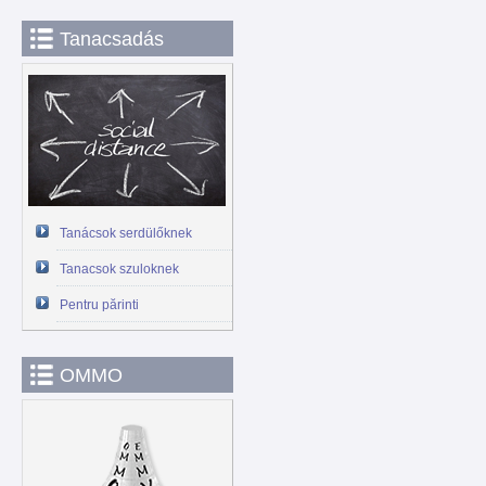
Tanacsadás
Tanácsok serdülőknek
Tanacsok szuloknek
Pentru părinti
OMMO