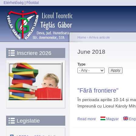
Elérhetőség
|
Főoldal
Sk
Main menu
ma
co
Home
›
Arhiva articole
You are here
June 2018
Inscriere 2026
Type
"Fără frontiere"
În perioada aprilie 10-14 și ma
împreună cu Liceul Károly Mihály
Read more
about "Fără frontiere"
Magyar
Engl
Legislatie