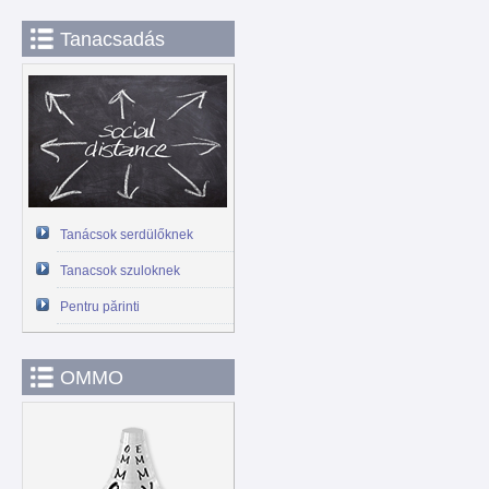
Tanacsadás
Tanácsok serdülőknek
Tanacsok szuloknek
Pentru părinti
OMMO