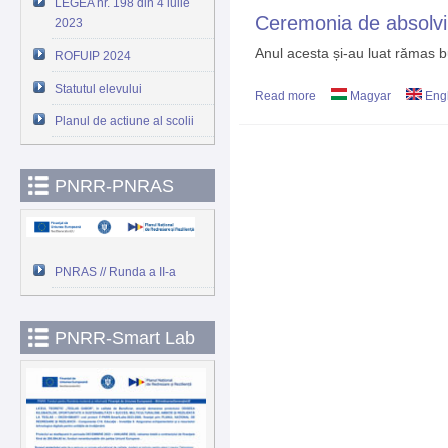
LEGEA nr. 198 din 4 iulie
Ceremonia de absolvi
2023
Anul acesta și-au luat rămas bun
ROFUIP 2024
Statutul elevului
Read more
about Ceremonia de abs
Magyar
Engl
Planul de actiune al scolii
PNRR-PNRAS
PNRAS // Runda a II-a
PNRR-Smart Lab