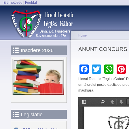
Elérhetőség
|
Főoldal
Main menu
Home
You are here
ANUNT CONCURS 
Inscriere 2026
Faceboo
Twitter
Wh
Liceul Teoretic "Teglas Gabor" 
următorului post didactic de pred
maghiară.
Legislatie