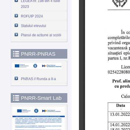
LEGEA nr. 198 din 4 iulie
2023
ROFUIP 2024
Statutul elevului
Planul de actiune al scolii
PNRR-PNRAS
PNRAS // Runda a II-a
PNRR-Smart Lab