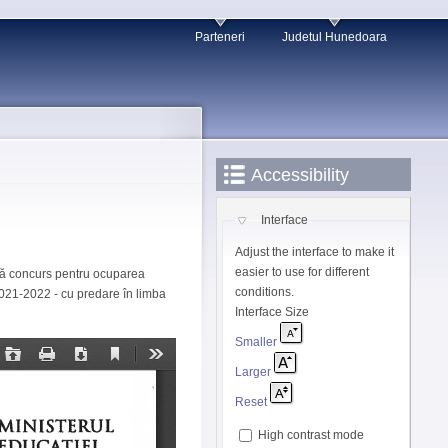
Parteneri
Judetul Hunedoara
Accessibility
Interface
Adjust the interface to make it
easier to use for different
ază concurs pentru ocuparea
conditions.
 2021-2022 - cu predare în limba
Interface Size
Smaller
Larger
Reset
High contrast mode