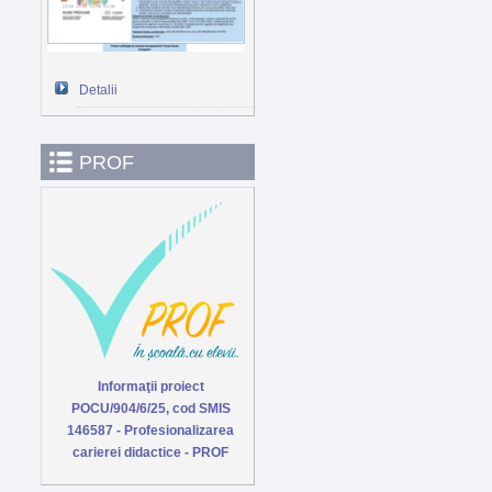
Detalii
PROF
Informaţii proiect
POCU/904/6/25, cod SMIS
146587 - Profesionalizarea
carierei didactice - PROF