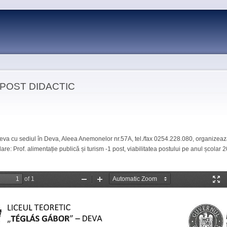
Skip to
main
content
POST DIDACTIC
k
atsApp
Pinterest
Deva cu sediul în Deva, Aleea Anemonelor nr.57A, tel./fax 0254.228.080, organize
are: Prof. alimentație publică și turism -1 post, viabilitatea postului pe anul școlar