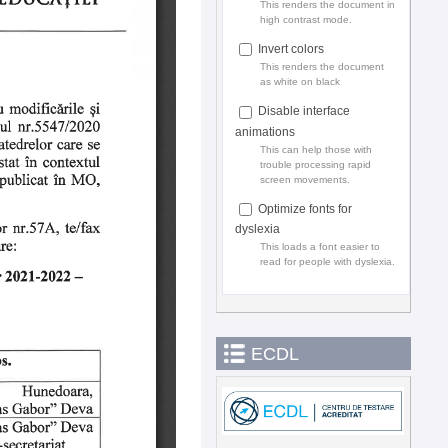
This renders the document in
high contrast mode.
Invert colors
This renders the document
as white on black
Disable interface
animations
This can help those with
trouble processing rapid
screen movements.
Optimize fonts for
dyslexia
This loads a font easier to
read for people with dyslexia.
ECDL