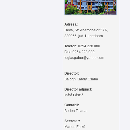
Adresa:
Deva, Str. Anemonelor 57A,
330055, jud. Hunedoara
Telefon
: 0254 228.080
Fax:
0254 228.080
teglasgabor@yahoo.com
Director:
Balogh Károly Csaba
Director adjunct:
Máté László
Contabil:
Bedea Titiana
Secretar:
Marton Enikő