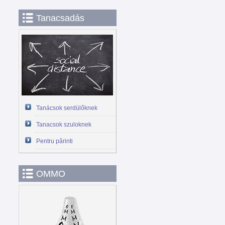
Tanacsadás
Tanácsok serdülőknek
Tanacsok szuloknek
Pentru părinti
OMMO