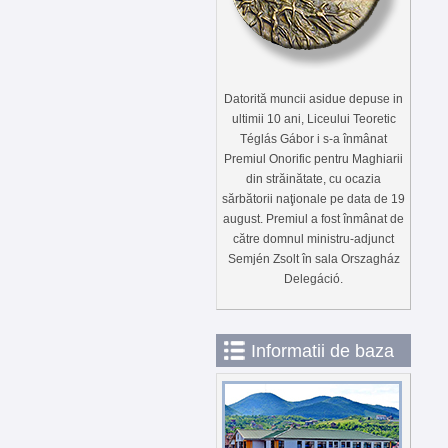
Datorită muncii asidue depuse in
ultimii 10 ani, Liceului Teoretic
Téglás Gábor i s-a înmânat
Premiul Onorific pentru Maghiarii
din străinătate, cu ocazia
sărbătorii naţionale pe data de 19
august. Premiul a fost înmânat de
către domnul ministru-adjunct
Semjén Zsolt în sala Orszagház
Delegáció.
Informatii de baza