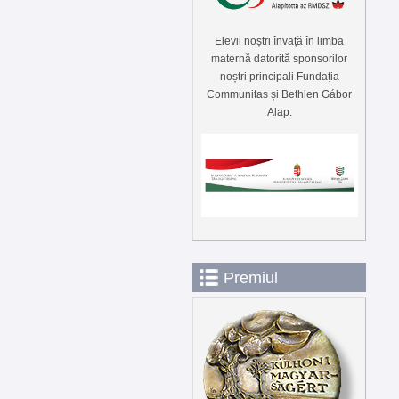
Elevii noștri învață în limba
maternă datorită sponsorilor
noștri principali Fundația
Communitas și Bethlen Gábor
Alap.
Premiul