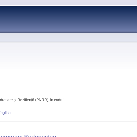
Skip to
main
content
resare și Reziliență (PNRR), în cadrul ...
nglish
i program Budapesten