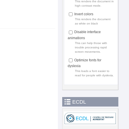
This renders the document in
high contrast mode.
Invert colors
This renders the document
as white on black
Disable interface
animations
This can help those with
trouble processing rapid
screen movements.
Optimize fonts for
dyslexia
This loads a font easier to
read for people with dyslexia.
ECDL