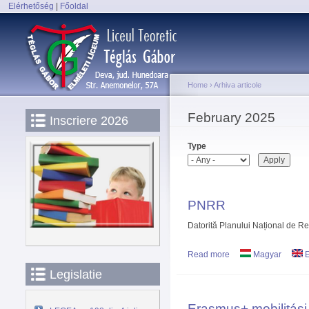
Elérhetőség
|
Főoldal
Main menu
Home
›
Arhiva articole
You are here
February 2025
Inscriere 2026
Type
PNRR
Datorită Planului Național de Red
Read more
about PNRR
Magyar
E
Legislatie
Erasmus+ mobilitás