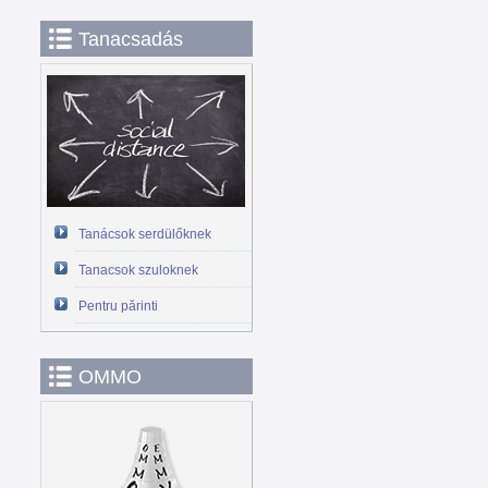
Tanacsadás
Tanácsok serdülőknek
Tanacsok szuloknek
Pentru părinti
OMMO