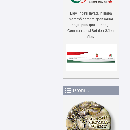
Elevii noștri învață în limba
maternă datorită sponsorilor
noștri principali Fundația
Communitas și Bethlen Gábor
Alap.
Premiul