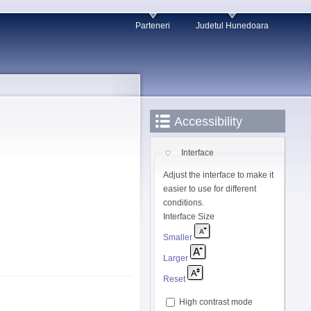
Parteneri
Judetul Hunedoara
Accessibility
Interface
Adjust the interface to make it
easier to use for different
conditions.
Interface Size
Smaller
Larger
Reset
High contrast mode