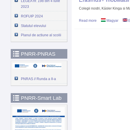
LEGEA nr. 198 din 4 iulie
2023
Colegii nostri, Kásler Kinga si Má
ROFUIP 2024
Read more
about Erasmus+ mobi
Magyar
E
Statutul elevului
Planul de actiune al scolii
PNRR-PNRAS
PNRAS // Runda a II-a
PNRR-Smart Lab