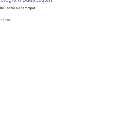
té László au participat ...
litási program Budapesten
nglish