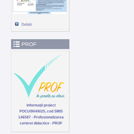
Detalii
PROF
Informaţii proiect
POCU/904/6/25, cod SMIS
146587 - Profesionalizarea
carierei didactice - PROF