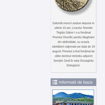
Datorită muncii asidue depuse in
ultimii 10 ani, Liceului Teoretic
Téglás Gábor i s-a înmânat
Premiul Onorific pentru Maghiarii
din străinătate, cu ocazia
sărbătorii naţionale pe data de 19
august. Premiul a fost înmânat de
către domnul ministru-adjunct
Semjén Zsolt în sala Orszagház
Delegáció.
Informatii de baza