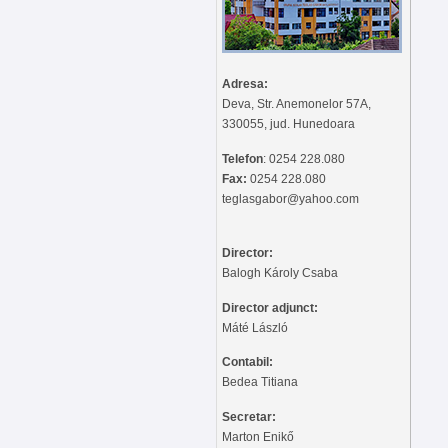
Adresa:
Deva, Str. Anemonelor 57A,
330055, jud. Hunedoara
Telefon
: 0254 228.080
Fax:
0254 228.080
teglasgabor@yahoo.com
Director:
Balogh Károly Csaba
Director adjunct:
Máté László
Contabil:
Bedea Titiana
Secretar:
Marton Enikő