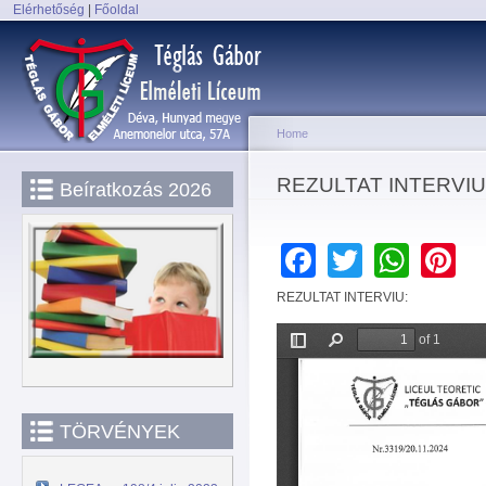
Elérhetőség
|
Főoldal
Sk
Main menu
ma
co
Home
You are here
REZULTAT INTERVIU
Beíratkozás 2026
Facebook
Twitter
Wha
P
REZULTAT INTERVIU:
TÖRVÉNYEK