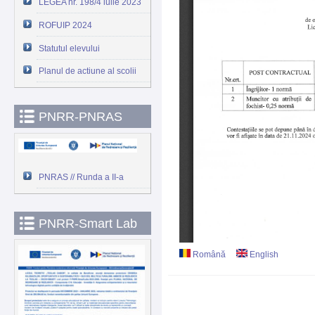
LEGEA nr. 198/4 iulie 2023
ROFUIP 2024
Statutul elevului
Planul de actiune al scolii
PNRR-PNRAS
PNRAS // Runda a II-a
PNRR-Smart Lab
Română
English