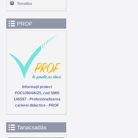
Tematika
PROF
Informaţii proiect
POCU/904/6/25, cod SMIS
146587 - Profesionalizarea
carierei didactice - PROF
Tanacsadás