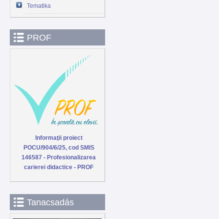
Tematika
PROF
Informaţii proiect
POCU/904/6/25, cod SMIS
146587 - Profesionalizarea
carierei didactice - PROF
Tanacsadás