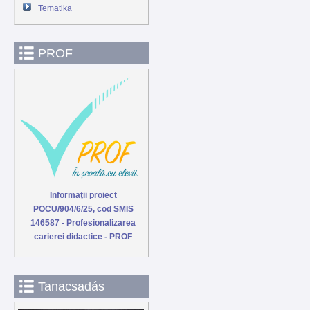
Tematika
PROF
Informaţii proiect
POCU/904/6/25, cod SMIS
146587 - Profesionalizarea
carierei didactice - PROF
Tanacsadás