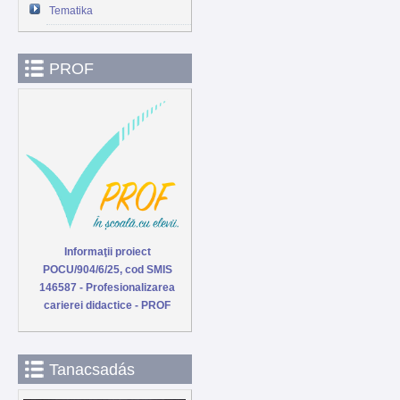
Tematika
PROF
Informaţii proiect
POCU/904/6/25, cod SMIS
146587 - Profesionalizarea
carierei didactice - PROF
Tanacsadás