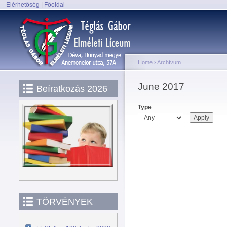
Elérhetőség
|
Főoldal
Main menu
Home
›
Archívum
You are here
June 2017
Beíratkozás 2026
Type
TÖRVÉNYEK