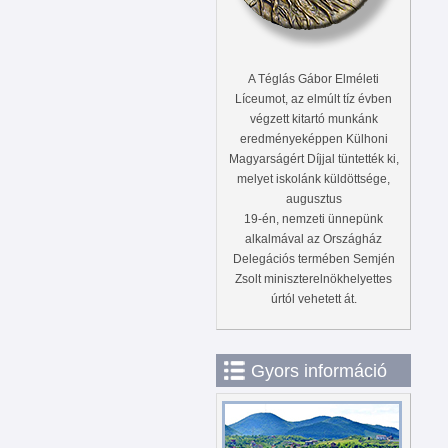
A Téglás Gábor Elméleti
Líceumot, az elmúlt tíz évben
végzett kitartó munkánk
eredményeképpen Külhoni
Magyarságért Díjjal tüntették ki,
melyet iskolánk küldöttsége,
augusztus
19-én, nemzeti ünnepünk
alkalmával az Országház
Delegációs termében Semjén
Zsolt miniszterelnökhelyettes
úrtól vehetett át.
Gyors információ