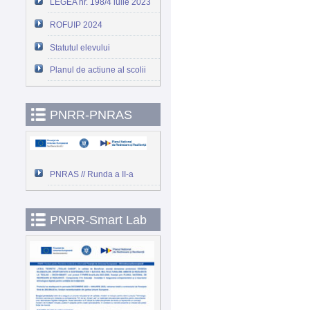
LEGEA nr. 198/4 iulie 2023
ROFUIP 2024
Statutul elevului
Planul de actiune al scolii
PNRR-PNRAS
PNRAS // Runda a II-a
PNRR-Smart Lab