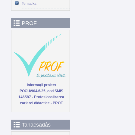
Tematika
PROF
Informaţii proiect
POCU/904/6/25, cod SMIS
146587 - Profesionalizarea
carierei didactice - PROF
Tanacsadás