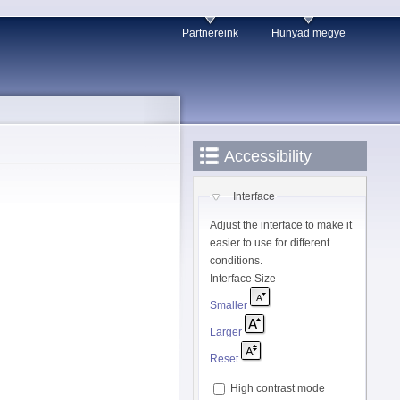
Partnereink
Hunyad megye
Accessibility
Interface
Adjust the interface to make it
easier to use for different
conditions.
Interface Size
Smaller
Larger
Reset
High contrast mode