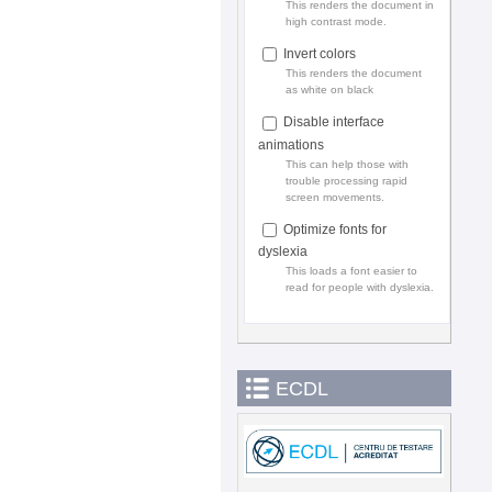
This renders the document in
high contrast mode.
Invert colors
This renders the document
as white on black
Disable interface
animations
This can help those with
trouble processing rapid
screen movements.
Optimize fonts for
dyslexia
This loads a font easier to
read for people with dyslexia.
ECDL