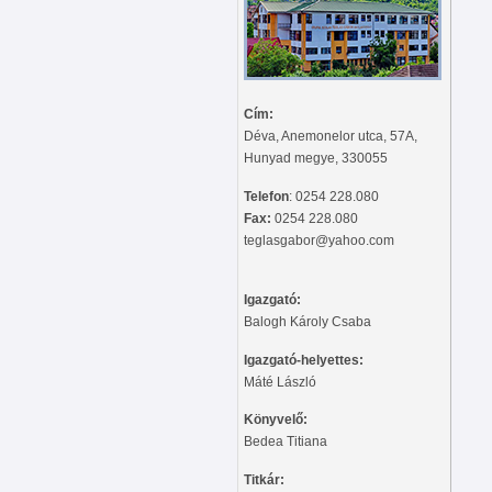
Cím:
Déva, Anemonelor utca, 57A,
Hunyad megye, 330055
Telefon
: 0254 228.080
Fax:
0254 228.080
teglasgabor@yahoo.com
Igazgató:
Balogh Károly Csaba
Igazgató-helyettes:
Máté László
Könyvelő:
Bedea Titiana
Titkár: