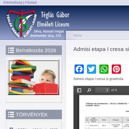
Elérhetőség
|
Főoldal
Sk
Main menu
ma
co
Home
You are here
Admisi etapa I cresa si
Beíratkozás 2026
Facebook
Twitter
Wha
P
Admisi etapa I cresa si gradinita:
TÖRVÉNYEK