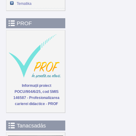
Tematika
PROF
Informaţii proiect
POCU/904/6/25, cod SMIS
146587 - Profesionalizarea
carierei didactice - PROF
Tanacsadás