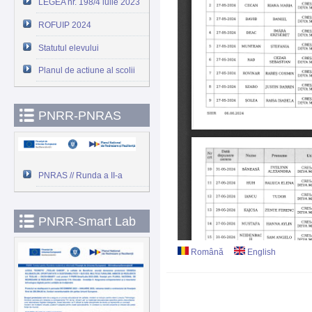
LEGEA nr. 198/4 iulie 2023
ROFUIP 2024
Statutul elevului
Planul de actiune al scolii
PNRR-PNRAS
PNRAS // Runda a II-a
PNRR-Smart Lab
Română
English